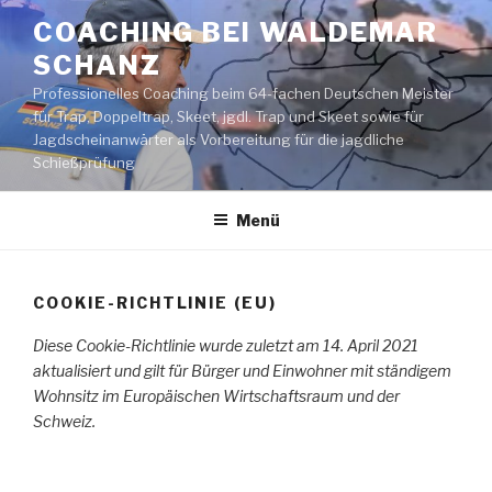
Zum
COACHING BEI WALDEMAR
Inhalt
SCHANZ
springen
Professionelles Coaching beim 64-fachen Deutschen Meister
für Trap, Doppeltrap, Skeet, jgdl. Trap und Skeet sowie für
Jagdscheinanwärter als Vorbereitung für die jagdliche
Schießprüfung
Menü
COOKIE-RICHTLINIE (EU)
Diese Cookie-Richtlinie wurde zuletzt am 14. April 2021
aktualisiert und gilt für Bürger und Einwohner mit ständigem
Wohnsitz im Europäischen Wirtschaftsraum und der
Schweiz.