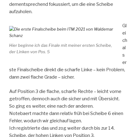
dementsprechend fokussiert, um die eine Scheibe
aufzuholen.
Gl
ei
ch
Hier beginne ich das Finale mit meiner ersten Scheibe,
al
der Linken von Pos. 5
s
er
ste Finalscheibe direkt die scharfe Linke – kein Problem,
dann zwei flache Grade – sicher.
Auf Position 3 die flache, scharfe Rechte – leicht vorne
getroffen, dennoch auch die sicher und mit Übersicht.
So ging es weiter, eine nach der anderen.
Notebaert machte dann relativ früh bei Scheibe 6 einen
Fehler, wodurch wir gleichauf lagen.
Ich registrierte das und zog weiter durch bis zur 14.
Scheibe, der hohen Linken von Position 3.