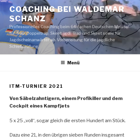
Zum
COACHING BEI WALDEMAR
Inhalt
SCHANZ
springen
Professionelles Coaching beim 64-fachen Deutschen Meister
für Trap, Doppeltrap, Skeet, jgdl. Trap und Skeet sowie für
Jagdscheinanwärter als Vorbereitung für die jagdliche
Schießprüfung
Menü
ITM-TURNIER 2021
Von Säbelzahntigern, einem Profikiller und dem
Cockpit eines Kampfjets
5 x 25 „voll“, sogar gleich die ersten Hundert am Stück.
Dazu eine 21, in den übrigen sieben Runden insgesamt