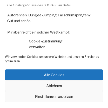
Die Finalergebnisse des ITM 2021 im Detail
Autorennen, Bungee-Jumping, Fallschirmspringen?
Gut und schön.
Mir aber reicht ein solcher Wettkampf:
Die Anspannung, das Adrenalin, das sich langsam
Cookie-Zustimmung
aufbaut, das man kanalisieren muss und das im besten
verwalten
Falle auf direktem Weg zum Duell mit dem
Säbelzahntiger führt.
Wir verwenden Cookies, um unsere Website und unseren Service zu
optimieren.
Und genauso aufregend ist es für mich als Trainer, wenn
ein von mir gecoachter Schütze „seinem“ Säbelzahntiger
Alle Cookies
gegenüber tritt, sich ihm stellt, mit den Werkzeugen, die
wir gemeinsam erarbeitet haben, und ihn erlegt.
Ablehnen
Auch deshalb liebe ich, was ich tue!
Einstellungen anzeigen
Zur Ergebnisliste des ITM 2021