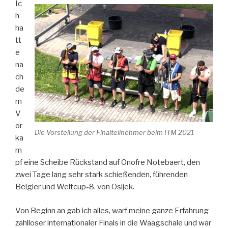
Ic
h
ha
tt
e
na
ch
de
m
V
or
Die Vorstellung der Finalteilnehmer beim ITM 2021
ka
m
pf eine Scheibe Rückstand auf Onofre Notebaert, den
zwei Tage lang sehr stark schießenden, führenden
Belgier und Weltcup-8. von Osijek.
Von Beginn an gab ich alles, warf meine ganze Erfahrung
zahlloser internationaler Finals in die Waagschale und war